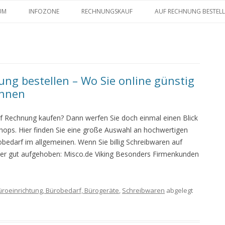
Zum Inhalt springen
UM
INFOZONE
RECHNUNGSKAUF
AUF RECHNUNG BESTEL
ng bestellen – Wo Sie online günstig
önnen
f Rechnung kaufen? Dann werfen Sie doch einmal einen Blick
hops. Hier finden Sie eine große Auswahl an hochwertigen
edarf im allgemeinen. Wenn Sie billig Schreibwaren auf
ier gut aufgehoben: Misco.de Viking Besonders Firmenkunden
üroeinrichtung, Bürobedarf, Bürogeräte
,
Schreibwaren
abgelegt