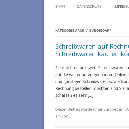
START
DATENSCHUTZ
IMPRESS
KATEGORIE-ARCHIV:
BÜROBEDARF
Schreibwaren auf Rechnu
Schreibwaren kaufen k
Sie möchten preiswert Schreibwaren au
auf die weiter unten genannten Onlines
und günstigen Schreibwaren sowie Bürob
Rechnung bestellen möchten sind Sie h
schätzen es sehr […]
Dieser Beitrag wurde unter
Bürobedarf
,
B
am
von
.