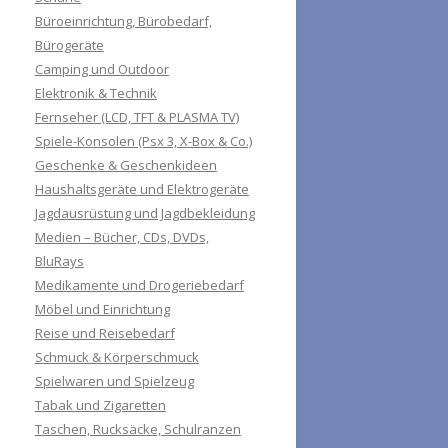
Büroeinrichtung, Bürobedarf,
Bürogeräte
Camping und Outdoor
Elektronik & Technik
Fernseher (LCD, TFT & PLASMA TV)
Spiele-Konsolen (Psx 3, X-Box & Co.)
Geschenke & Geschenkideen
Haushaltsgeräte und Elektrogeräte
Jagdausrüstung und Jagdbekleidung
Medien – Bücher, CDs, DVDs,
BluRays
Medikamente und Drogeriebedarf
Möbel und Einrichtung
Reise und Reisebedarf
Schmuck & Körperschmuck
Spielwaren und Spielzeug
Tabak und Zigaretten
Taschen, Rucksäcke, Schulranzen