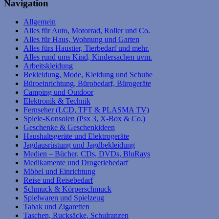
Navigation
Allgemein
Alles für Auto, Motorrad, Roller und Co.
Alles für Haus, Wohnung und Garten
Alles fürs Haustier, Tierbedarf und mehr.
Alles rund ums Kind, Kindersachen uvm.
Arbeitskleidung
Bekleidung, Mode, Kleidung und Schuhe
Büroeinrichtung, Bürobedarf, Bürogeräte
Camping und Outdoor
Elektronik & Technik
Fernseher (LCD, TFT & PLASMA TV)
Spiele-Konsolen (Psx 3, X-Box & Co.)
Geschenke & Geschenkideen
Haushaltsgeräte und Elektrogeräte
Jagdausrüstung und Jagdbekleidung
Medien – Bücher, CDs, DVDs, BluRays
Medikamente und Drogeriebedarf
Möbel und Einrichtung
Reise und Reisebedarf
Schmuck & Körperschmuck
Spielwaren und Spielzeug
Tabak und Zigaretten
Taschen, Rucksäcke, Schulranzen