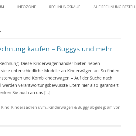
Zum Inhalt springen
UM
INFOZONE
RECHNUNGSKAUF
AUF RECHNUNG BESTEL
Y
Rechnung kaufen – Buggys und mehr
 Rechnung. Diese Kinderwagenhändler bieten neben
viele unterschiedliche Modelle an Kinderwägen an. So finden
hwisterwagen und Kombikinderwagen – Auf der Suche nach
werden verantwortungsbewusste Eltern hier also garantiert
enken Sie auch an das […]
s Kind, Kindersachen uvm.
,
Kinderwagen & Buggy
abgelegt am
von