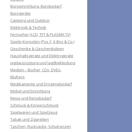
Büroeinrichtung, Bürobedarf,
Bürogeräte
Camping und Outdoor
Elektronik & Technik
Fernseher (LCD, TFT & PLASMA TV)
Spiele-Konsolen (Psx 3, X-Box & Co.)
Geschenke & Geschenkideen
Haushaltsgeräte und Elektrogeräte
Jagdausrüstung und Jagdbekleidung
Medien – Bücher, CDs, DVDs,
BluRays
Medikamente und Drogeriebedarf
Möbel und Einrichtung
Reise und Reisebedarf
Schmuck & Körperschmuck
Spielwaren und Spielzeug
Tabak und Zigaretten
Taschen, Rucksäcke, Schulranzen