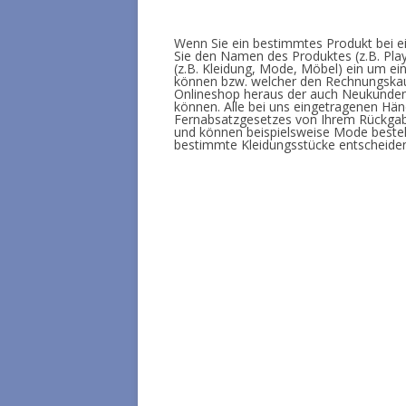
Wenn Sie ein bestimmtes Produkt bei 
Sie den Namen des Produktes (z.B. Plays
(z.B. Kleidung, Mode, Möbel) ein um ei
können bzw. welcher den Rechnungskauf
Onlineshop heraus der auch Neukunden 
können. Alle bei uns eingetragenen Hä
Fernabsatzgesetzes von Ihrem Rückgabe
und können beispielsweise Mode bestell
bestimmte Kleidungsstücke entscheide