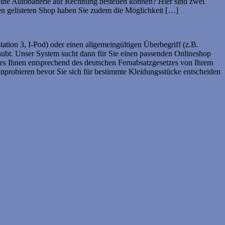
eine Autobatterie auf Rechnung bestellen können? Hier sind zwei
en gelisteten Shop haben Sie zudem die Möglichkeit […]
tion 3, I-Pod) oder einen allgemeingültigen Überbegriff (z.B.
ubt. Unser System sucht dann für Sie einen passenden Onlineshop
es Ihnen entsprechend des deutschen Fernabsatzgesetzes von Ihrem
nprobieren bevor Sie sich für bestimmte Kleidungsstücke entscheiden