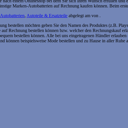
he nach einem Onlineshop bei dem Sie sich Ihren Wunsch erfüllen und 
günstige Marken-Autobatterien auf Rechnung kaufen können. Beim erst
Autobatterien
,
Autoteile & Ersatzteile
abgelegt am
von
.
ng bestellen möchten geben Sie den Namen des Produktes (z.B. Playsta
e auf Rechnung bestellen können bzw. welcher den Rechnungskauf erla
equem bestellen können. Alle bei uns eingetragenen Händler erlauben 
nd können beispielsweise Mode bestellen und zu Hause in aller Ruhe a