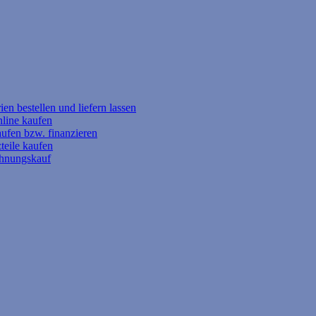
en bestellen und liefern lassen
nline kaufen
aufen bzw. finanzieren
teile kaufen
chnungskauf