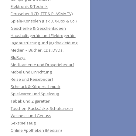
Elektronik & Technik
Fernseher (LCD, TFT & PLASMA TV)
Spiele-Konsolen (Psx 3, X-Box & Co.)
Geschenke & Geschenkideen
Haushaltsgeräte und Elektrogeräte
Jagdausrüstung und Jagdbekleidung
Medien – Bücher, CDs, DVDs,
BluRays
Medikamente und Drogeriebedarf
Möbel und Einrichtung
Reise und Reisebedarf
Schmuck & Körperschmuck
Spielwaren und Spielzeug
Tabak und Zigaretten
Taschen, Rucksäcke, Schulranzen
Wellness und Genuss
Sexspielzeug
Online Apotheken (Medizin)