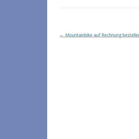
Artikel-Navigation
←
Mountainbike auf Rechnung bestelle