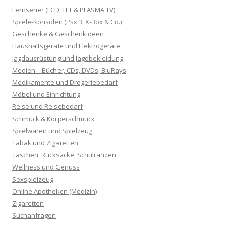
Fernseher (LCD, TFT & PLASMA TV)
Spiele-Konsolen (Psx 3, X-Box & Co.)
Geschenke & Geschenkideen
Haushaltsgeräte und Elektrogeräte
Jagdausrüstung und Jagdbekleidung
Medien – Bücher, CDs, DVDs, BluRays
Medikamente und Drogeriebedarf
Möbel und Einrichtung
Reise und Reisebedarf
Schmuck & Körperschmuck
Spielwaren und Spielzeug
Tabak und Zigaretten
Taschen, Rucksäcke, Schulranzen
Wellness und Genuss
Sexspielzeug
Online Apotheken (Medizin)
Zigaretten
Suchanfragen