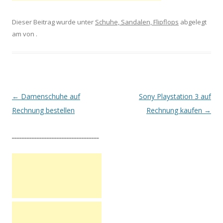
Dieser Beitrag wurde unter
Schuhe, Sandalen, Flipflops
abgelegt
am
von
.
Artikel-Navigation
←
Damenschuhe auf
Sony Playstation 3 auf
Rechnung bestellen
Rechnung kaufen
→
___________________________________