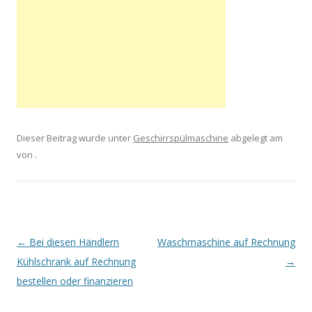
Dieser Beitrag wurde unter
Geschirrspülmaschine
abgelegt am
von
.
Artikel-Navigation
←
Bei diesen Händlern
Waschmaschine auf Rechnung
Kühlschrank auf Rechnung
→
bestellen oder finanzieren