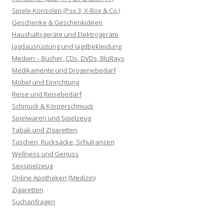
Spiele-Konsolen (Psx 3, X-Box & Co.)
Geschenke & Geschenkideen
Haushaltsgeräte und Elektrogeräte
Jagdausrüstung und Jagdbekleidung
Medien – Bücher, CDs, DVDs, BluRays
Medikamente und Drogeriebedarf
Möbel und Einrichtung
Reise und Reisebedarf
Schmuck & Körperschmuck
Spielwaren und Spielzeug
Tabak und Zigaretten
Taschen, Rucksäcke, Schulranzen
Wellness und Genuss
Sexspielzeug
Online Apotheken (Medizin)
Zigaretten
Suchanfragen