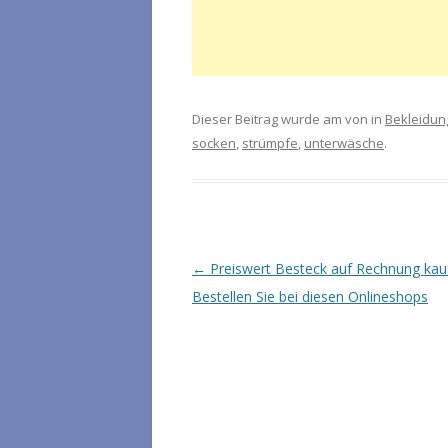
Dieser Beitrag wurde am
von in
Bekleidun
socken
,
strümpfe
,
unterwäsche
.
Artikel-Navigation
←
Preiswert Besteck auf Rechnung kau
Bestellen Sie bei diesen Onlineshops