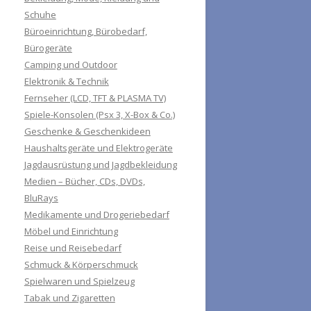
Schuhe
Büroeinrichtung, Bürobedarf,
Bürogeräte
Camping und Outdoor
Elektronik & Technik
Fernseher (LCD, TFT & PLASMA TV)
Spiele-Konsolen (Psx 3, X-Box & Co.)
Geschenke & Geschenkideen
Haushaltsgeräte und Elektrogeräte
Jagdausrüstung und Jagdbekleidung
Medien – Bücher, CDs, DVDs,
BluRays
Medikamente und Drogeriebedarf
Möbel und Einrichtung
Reise und Reisebedarf
Schmuck & Körperschmuck
Spielwaren und Spielzeug
Tabak und Zigaretten