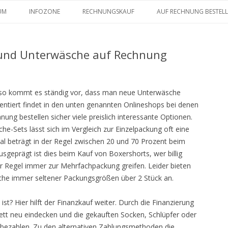
Zum Inhalt springen
UM
INFOZONE
RECHNUNGSKAUF
AUF RECHNUNG BESTEL
 und Unterwäsche auf Rechnung
d so kommt es ständig vor, dass man neue Unterwäsche
entiert findet in den unten genannten Onlineshops bei denen
g bestellen sicher viele preislich interessante Optionen.
-Sets lässt sich im Vergleich zur Einzelpackung oft eine
al beträgt in der Regel zwischen 20 und 70 Prozent beim
geprägt ist dies beim Kauf von Boxershorts, wer billig
r Regel immer zur Mehrfachpackung greifen. Leider bieten
che immer seltener Packungsgrößen über 2 Stück an.
t? Hier hilft der Finanzkauf weiter. Durch die Finanzierung
t neu eindecken und die gekauften Socken, Schlüpfer oder
ezahlen. Zu den alternativen Zahlungsmethoden die