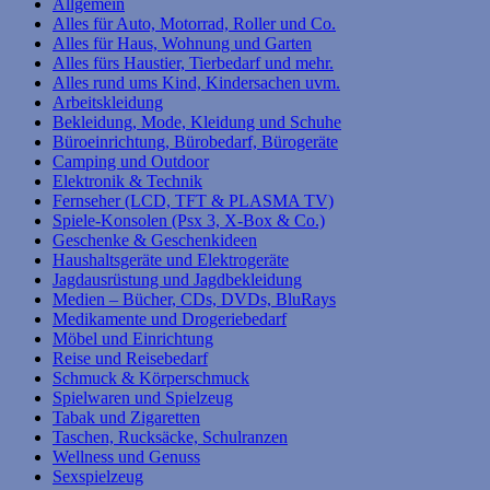
Allgemein
Alles für Auto, Motorrad, Roller und Co.
Alles für Haus, Wohnung und Garten
Alles fürs Haustier, Tierbedarf und mehr.
Alles rund ums Kind, Kindersachen uvm.
Arbeitskleidung
Bekleidung, Mode, Kleidung und Schuhe
Büroeinrichtung, Bürobedarf, Bürogeräte
Camping und Outdoor
Elektronik & Technik
Fernseher (LCD, TFT & PLASMA TV)
Spiele-Konsolen (Psx 3, X-Box & Co.)
Geschenke & Geschenkideen
Haushaltsgeräte und Elektrogeräte
Jagdausrüstung und Jagdbekleidung
Medien – Bücher, CDs, DVDs, BluRays
Medikamente und Drogeriebedarf
Möbel und Einrichtung
Reise und Reisebedarf
Schmuck & Körperschmuck
Spielwaren und Spielzeug
Tabak und Zigaretten
Taschen, Rucksäcke, Schulranzen
Wellness und Genuss
Sexspielzeug