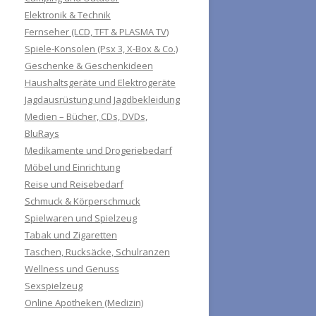
Elektronik & Technik
Fernseher (LCD, TFT & PLASMA TV)
Spiele-Konsolen (Psx 3, X-Box & Co.)
Geschenke & Geschenkideen
Haushaltsgeräte und Elektrogeräte
Jagdausrüstung und Jagdbekleidung
Medien – Bücher, CDs, DVDs,
BluRays
Medikamente und Drogeriebedarf
Möbel und Einrichtung
Reise und Reisebedarf
Schmuck & Körperschmuck
Spielwaren und Spielzeug
Tabak und Zigaretten
Taschen, Rucksäcke, Schulranzen
Wellness und Genuss
Sexspielzeug
Online Apotheken (Medizin)