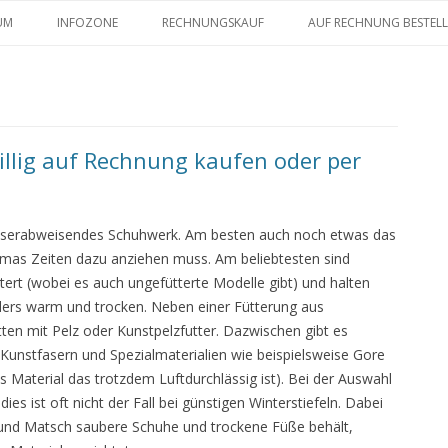
Zum Inhalt springen
UM
INFOZONE
RECHNUNGSKAUF
AUF RECHNUNG BESTEL
illig auf Rechnung kaufen oder per
sserabweisendes Schuhwerk. Am besten auch noch etwas das
as Zeiten dazu anziehen muss. Am beliebtesten sind
ttert (wobei es auch ungefütterte Modelle gibt) und halten
ders warm und trocken. Neben einer Fütterung aus
tten mit Pelz oder Kunstpelzfutter. Dazwischen gibt es
 Kunstfasern und Spezialmaterialien wie beispielsweise Gore
Material das trotzdem Luftdurchlässig ist). Bei der Auswahl
ies ist oft nicht der Fall bei günstigen Winterstiefeln. Dabei
s und Matsch saubere Schuhe und trockene Füße behält,