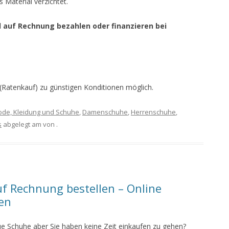
 Material verzichtet.
d auf Rechnung bezahlen oder finanzieren bei
 (Ratenkauf) zu günstigen Konditionen möglich.
ode, Kleidung und Schuhe
,
Damenschuhe
,
Herrenschuhe
,
s
abgelegt am
von
.
f Rechnung bestellen – Online
fen
ue Schuhe aber Sie haben keine Zeit einkaufen zu gehen?